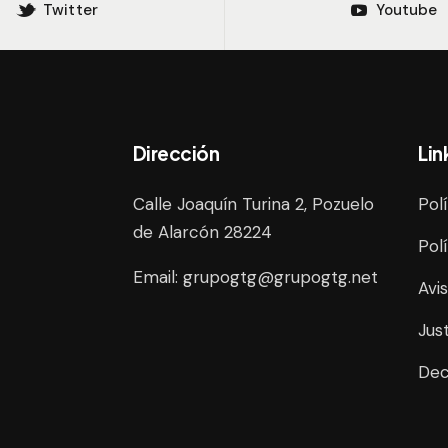
Twitter
Youtube
Dirección
Lin
Calle Joaquín Turina 2, Pozuelo
Pol
de Alarcón 28224
Pol
Email:
grupogtg@grupogtg.net
Avi
Jus
Dec