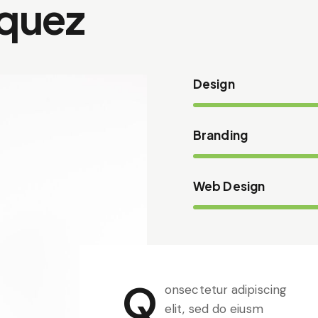
zquez
Design
Branding
Web Design
Q
onsectetur adipiscing
elit, sed do eiusm