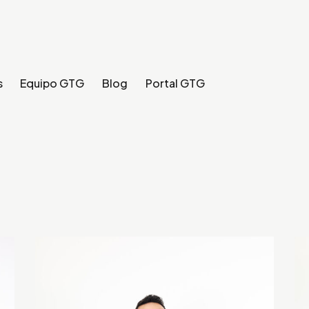
s
Equipo GTG
Blog
Portal GTG