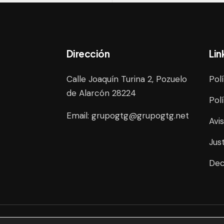
Dirección
Lin
Calle Joaquín Turina 2, Pozuelo
Pol
de Alarcón 28224
Pol
Email:
grupogtg@grupogtg.net
Avi
Jus
Dec