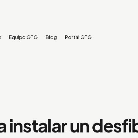
s
Equipo GTG
Blog
Portal GTG
 instalar un desfi