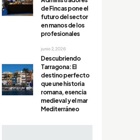
de Fincas pone el
futuro del sector
en manos de los
profesionales
junio 2, 2026
Descubriendo
Tarragona: El
destino perfecto
que une historia
romana, esencia
medieval y el mar
Mediterráneo