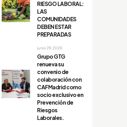
RIESGO LABORAL:
LAS
COMUNIDADES
DEBEN ESTAR
PREPARADAS
junio 29, 2026
Grupo GTG
renueva su
convenio de
colaboración con
CAFMadrid como
socio exclusivo en
Prevención de
Riesgos
Laborales.