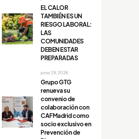
EL CALOR
TAMBIÉN ES UN
RIESGO LABORAL:
LAS
COMUNIDADES
DEBEN ESTAR
PREPARADAS
junio 29, 2026
Grupo GTG
renueva su
convenio de
colaboración con
CAFMadrid como
socio exclusivo en
Prevención de