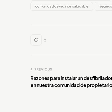
comunidad de vecinos saludable
vecinos
0
Navegación
PREVIOUS
Razones para instalar un desfibrilado
de
en nuestra comunidad de propietari
entradas