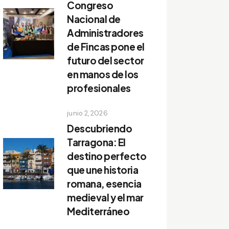
Congreso
Nacional de
Administradores
de Fincas pone el
futuro del sector
en manos de los
profesionales
junio 2, 2026
Descubriendo
Tarragona: El
destino perfecto
que une historia
romana, esencia
medieval y el mar
Mediterráneo