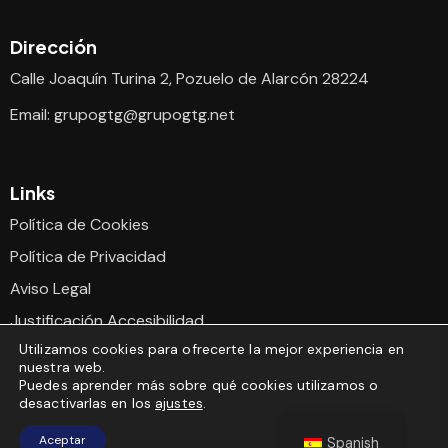
Dirección
Calle Joaquín Turina 2, Pozuelo de Alarcón 28224
Email:
grupogtg@grupogtg.net
Links
Política de Cookies
Política de Privacidad
Aviso Legal
Justificación Accesibilidad
Utilizamos cookies para ofrecerte la mejor experiencia en
Declaración Accesibilidad
nuestra web.
Puedes aprender más sobre qué cookies utilizamos o
desactivarlas en los
ajustes
.
© 2024
Desarrollado por Mintrared
, Todos los derechos
Aceptar
Spanish